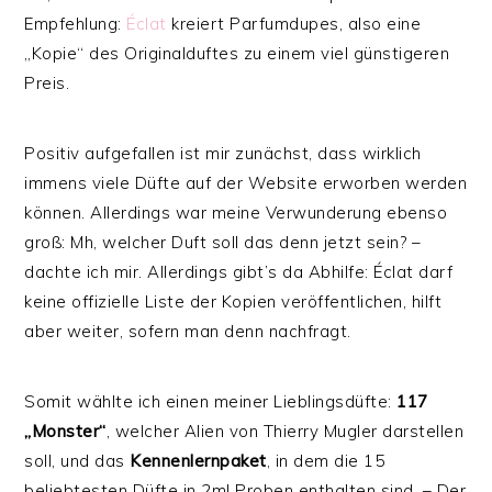
Empfehlung:
Éclat
kreiert Parfumdupes, also eine
„Kopie“ des Originalduftes zu einem viel günstigeren
Preis.
Positiv aufgefallen ist mir zunächst, dass wirklich
immens viele Düfte auf der Website erworben werden
können. Allerdings war meine Verwunderung ebenso
groß: Mh, welcher Duft soll das denn jetzt sein? –
dachte ich mir. Allerdings gibt’s da Abhilfe: Éclat darf
keine offizielle Liste der Kopien veröffentlichen, hilft
aber weiter, sofern man denn nachfragt.
Somit wählte ich einen meiner Lieblingsdüfte:
117
„Monster“
, welcher Alien von Thierry Mugler darstellen
soll, und das
Kennenlernpaket
, in dem die 15
beliebtesten Düfte in 2ml Proben enthalten sind. – Der