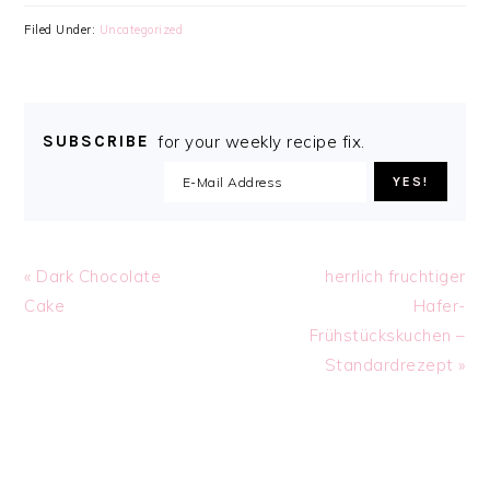
Filed Under:
Uncategorized
SUBSCRIBE
for your weekly recipe fix.
Previous
Next
« Dark Chocolate
herrlich fruchtiger
Post:
Post:
Cake
Hafer-
Frühstückskuchen –
Standardrezept »
READER
INTERACTIONS