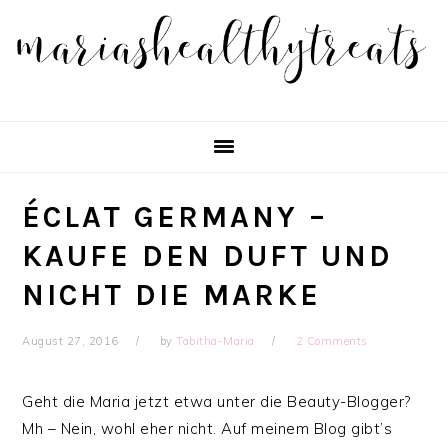
Skip
Skip
Skip
Skip
to
to
to
to
primary
main
primary
footer
navigation
content
sidebar
ÉCLAT GERMANY –
KAUFE DEN DUFT UND
NICHT DIE MARKE
August 27, 2016
by
Tabitha-Maria
2 Comments
Geht die Maria jetzt etwa unter die Beauty-Blogger?
Mh – Nein, wohl eher nicht. Auf meinem Blog gibt’s