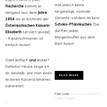
mal jedoch keine
Recherche
kommt er
langweilige, normale
übrigens aus dem
Jahre
Variante, sondern leckere
1854
als er erstmals der
Schoko-Pfannkuchen
. Die
Österreichischen
Kaiserin
dürften jeden
Elisabeth
serviert wurde}
Morgenmuffel aus dem
– Kaiserschmarren ist
Bett holen!
einfach lecker!
…
Oder einfach
und
lecker?
Definitiv! Heute zeige ich
dir deshalb, wie man einen
READ MORE
leckeren Kaiserschmarren
zubereitet.
Filed Under:
Frühstück
,
Pancakes &
Crêpes
,
Rezepte
…