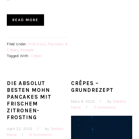
READ MORE
Filed Under:
Frühstück
,
Pancakes &
Crêpes
,
Rezepte
Tagged With:
Crêpes
DIE ABSOLUT
CRÊPES –
BESTEN MOHN
GRUNDREZEPT
PANCAKES MIT
März 6, 2018
by
Tabitha-
FRISCHEM
Maria
3 Comments
ZITRONEN-
FROSTING
April 22, 2018
by
Tabitha-
Maria
6 Comments