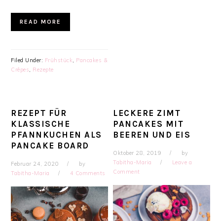
READ MORE
Filed Under:
Frühstück
,
Pancakes &
Crêpes
,
Rezepte
REZEPT FÜR
LECKERE ZIMT
KLASSISCHE
PANCAKES MIT
PFANNKUCHEN ALS
BEEREN UND EIS
PANCAKE BOARD
Oktober 28, 2019
by
Tabitha-Maria
Leave a
Februar 24, 2020
by
Comment
Tabitha-Maria
4 Comments