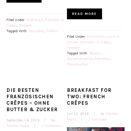
READ MORE
Filed Under:
Frühstück
,
Pancakes &
Crêpes
,
Rezepte
Tagged With:
Pancakes
,
Protein
Filed Under:
Frühstück
,
Lunch &
Dinner
,
Pancakes & Crêpes
,
Rezepte
Tagged With:
Bayern
,
Kaiserschmarrn
,
Pancakes
,
Pfannkuchen
DIE BESTEN
BREAKFAST FOR
FRANZÖSISCHEN
TWO: FRENCH
CRÊPES – OHNE
CRÊPES
BUTTER & ZUCKER
Juli 13, 2019
by
Tabitha-
Maria
1 Comment
September 16, 2019
by
Tabitha-Maria
2 Comments