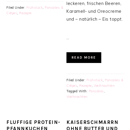
leckeren, frischen Beeren,
Filed Under:
Frühstück
,
Pancakes &
Karamell- und Oreocreme
Crêpes
,
Rezepte
und – natürlich – Eis toppt.
…
READ MORE
Filed Under:
Frühstück
,
Pancakes &
Crêpes
,
Rezepte
,
Weihnachten
Tagged With:
Pancakes
,
Weihnachten
FLUFFIGE PROTEIN-
KAISERSCHMARRN
PFANNKUCHEN
OHNE BUTTER UND