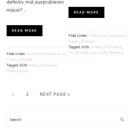
definitiv mal ausprobieren
müsst? …
READ MORE
READ MORE
Filed Under:
Frühstück
,
Pancakes &
Crêpes
,
Rezepte
Tagged With:
Crêpes
,
Frühstück
,
Grundrezept
,
Low Carb
,
Pancakes
Filed Under:
Frühstück
,
Pancakes &
Crêpes
,
Rezepte
Tagged With:
Mohn
,
Pancakes
,
Pfannkuchen
PAGE
PAGE
GO
1
2
NEXT PAGE »
TO
PRIMARY
SIDEBAR
Search