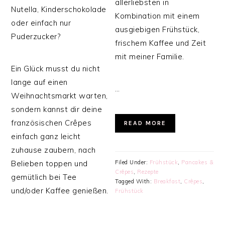
allerliebsten in
Nutella, Kinderschokolade
Kombination mit einem
oder einfach nur
ausgiebigen Frühstück,
Puderzucker?
frischem Kaffee und Zeit
mit meiner Familie.
Ein Glück musst du nicht
lange auf einen
…
Weihnachtsmarkt warten,
sondern kannst dir deine
französischen Crêpes
READ MORE
einfach ganz leicht
zuhause zaubern, nach
Filed Under:
Frühstück
,
Pancakes &
Belieben toppen und
Crêpes
,
Rezepte
gemütlich bei Tee
Tagged With:
Breakfast
,
Crêpes
,
und/oder Kaffee genießen.
Frühstück
…