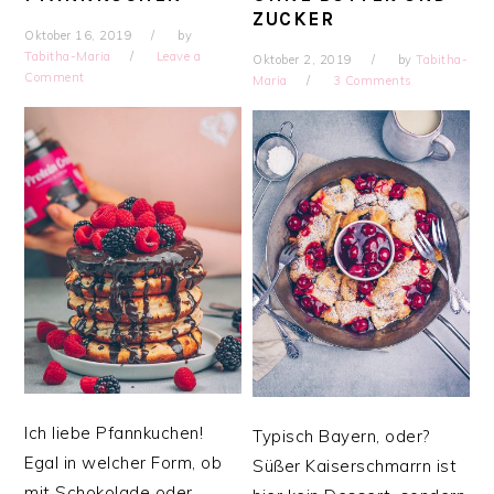
ZUCKER
Oktober 16, 2019
by
Tabitha-Maria
Leave a
Oktober 2, 2019
by
Tabitha-
Comment
Maria
3 Comments
Ich liebe Pfannkuchen!
Typisch Bayern, oder?
Egal in welcher Form, ob
Süßer Kaiserschmarrn ist
mit Schokolade oder