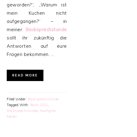
geworden?“, „Warum ist
mein Kuchen nicht
aufgegangen?“ – in
meiner
Backsprechstunde
sollt ihr zukünftig die
Antworten auf eure
Fragen bekommen. …
READ MORE
Filed Under:
Backsprechstunde
Tagged With:
Back-SOS
,
Backsprechstunde
,
häufigste
Fehler