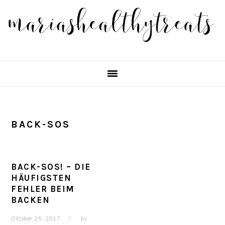
Skip
Skip
Skip
Skip
to
to
to
to
primary
main
primary
footer
navigation
content
sidebar
BACK-SOS
BACK-SOS! – DIE
HÄUFIGSTEN
FEHLER BEIM
BACKEN
Oktober 25, 2017
by