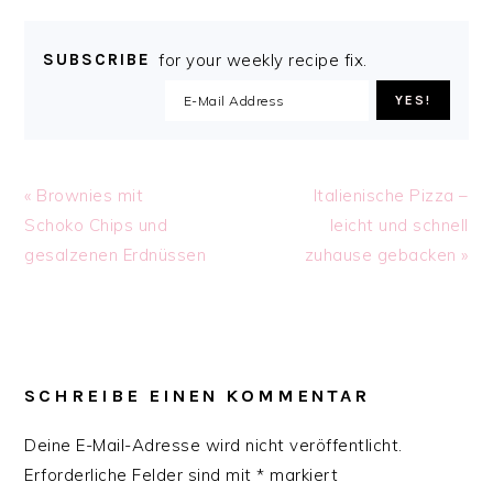
SUBSCRIBE
for your weekly recipe fix.
Previous
Next
« Brownies mit
Italienische Pizza –
Post:
Post:
Schoko Chips und
leicht und schnell
gesalzenen Erdnüssen
zuhause gebacken »
READER
INTERACTIONS
SCHREIBE EINEN KOMMENTAR
Deine E-Mail-Adresse wird nicht veröffentlicht.
Erforderliche Felder sind mit
*
markiert