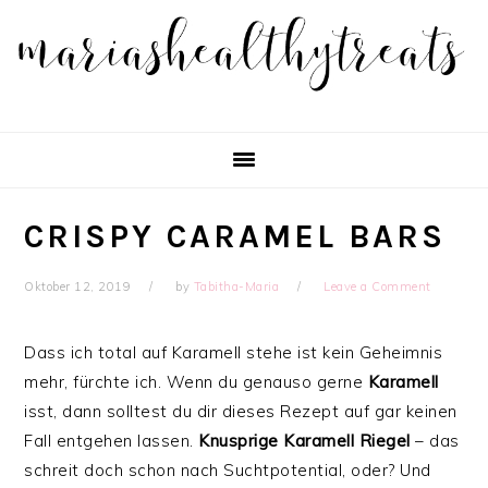
Skip
Skip
Skip
Skip
to
to
to
to
primary
main
primary
footer
navigation
content
sidebar
CRISPY CARAMEL BARS
Oktober 12, 2019
by
Tabitha-Maria
Leave a Comment
Dass ich total auf Karamell stehe ist kein Geheimnis
mehr, fürchte ich. Wenn du genauso gerne
Karamell
isst, dann solltest du dir dieses Rezept auf gar keinen
Fall entgehen lassen.
Knusprige
Karamell
Riegel
– das
schreit doch schon nach Suchtpotential, oder? Und