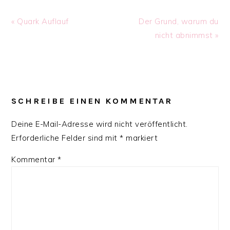
Previous
Next
« Quark Auflauf
Der Grund, warum du
Post:
Post:
nicht abnimmst »
READER
INTERACTIONS
SCHREIBE EINEN KOMMENTAR
Deine E-Mail-Adresse wird nicht veröffentlicht.
Erforderliche Felder sind mit
*
markiert
Kommentar
*