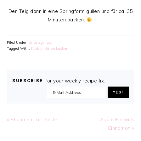
Den Teig dann in eine Springform güllen und für ca. 35
Minuten backen.
Filed Under:
Uncategorized
Tagged With:
Kürbis
,
Kürbiskuchen
SUBSCRIBE
for your weekly recipe fix.
Previous
Next
« Pflaumen Tartelette
Apple Pie with
Post:
Post:
Cinnamon »