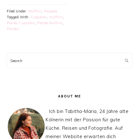
Filed Under:
Muffins
,
Rezepte
Tagged With:
Cupcakes
,
muffins
,
Panda Cupcakes
,
Panda Muffins
,
Pandas
PRIMARY
SIDEBAR
Search
ABOUT ME
Ich bin Tabitha-Maria, 24 Jahre alte
Kölnerin mit der Passion für gute
Küche, Reisen und Fotografie. Auf
meiner Website erwarten dich