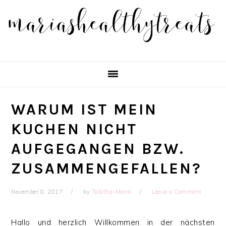
Skip
Skip
Skip
Skip
to
to
to
to
primary
main
primary
footer
navigation
content
sidebar
WARUM IST MEIN
KUCHEN NICHT
AUFGEGANGEN BZW.
ZUSAMMENGEFALLEN?
November 8, 2017
by
Tabitha-Maria
Leave a Comment
Hallo und herzlich Willkommen in der nächsten