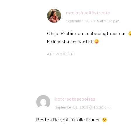
mariashealthytreats
September 12, 2015 at 9:32 p.m.
Oh ja! Probier das unbedingt mal aus
Erdnussbutter stehst
ANTWORTEN
katcreatescookies
September 12, 2015 at 11:26 p.m.
Bestes Rezept für alle Frauen