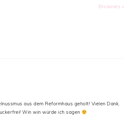
Next
Brownies »
Post:
elnussmus aus dem Reformhaus geholt! Vielen Dank,
zuckerfrei! Win win würde ich sagen