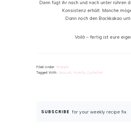
Dann fügt ihr nach und nach unter rühren 
Konsistenz erhält. Manche mögen
Dann noch den Backkakao unt
Voilà –
fertig ist eure eig
Filed Under:
Rezepte
Tagged With:
Gesund
,
Nutella
,
Zuckerfrei
SUBSCRIBE
for your weekly recipe fix.