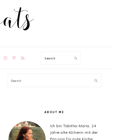
TION
Search
PRIMARY
Search
SIDEBAR
ABOUT ME
Ich bin Tabitha-Maria, 24
Jahre alte Kölnerin mit der
Passion für gute Küche,