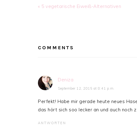
Previous
« 5 vegetarische Eiweiß-Alternativen
Post:
READER
INTERACTIONS
COMMENTS
Deniza
September 12, 2015 at 8:41 p.m.
Perfekt! Habe mir gerade heute neues Has
das hört sich soo lecker an und auch noch 
ANTWORTEN