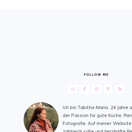
FOOTER
FOLLOW ME
Ich bin Tabitha-Maria, 24 Jahre a
der Passion für gute Küche, Rei
Fotografie. Auf meiner Website
zahlreich süße und herzhafte 