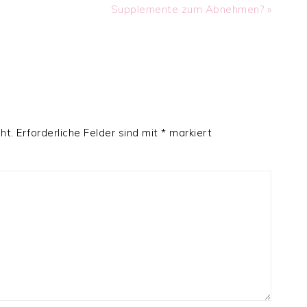
Next
Supplemente zum Abnehmen? »
Post:
ht.
Erforderliche Felder sind mit
*
markiert