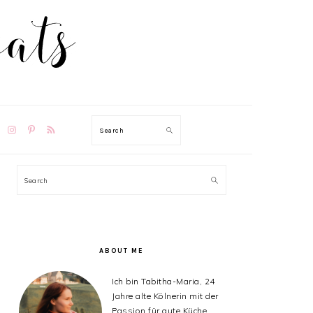
TION
Search
PRIMARY
Search
SIDEBAR
ABOUT ME
Ich bin Tabitha-Maria, 24
Jahre alte Kölnerin mit der
Passion für gute Küche,