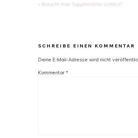
Previous
« Braucht man Supplemente wirklich?
Post:
READER
INTERACTIONS
SCHREIBE EINEN KOMMENTAR
Deine E-Mail-Adresse wird nicht veröffentlic
Kommentar
*