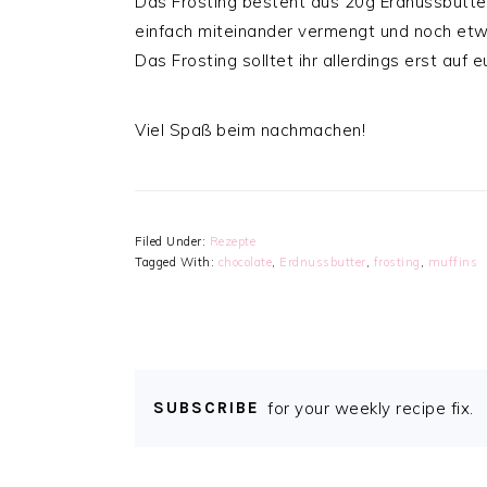
Das Frosting besteht aus 20g Erdnussbutter
einfach miteinander vermengt und noch et
Das Frosting solltet ihr allerdings erst auf
Viel Spaß beim nachmachen!
Filed Under:
Rezepte
Tagged With:
chocolate
,
Erdnussbutter
,
frosting
,
muffins
SUBSCRIBE
for your weekly recipe fix.