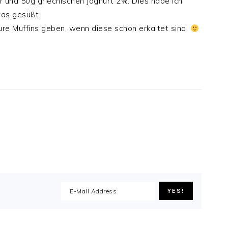
 und 50g griechischen Joghurt 2%. Dies habe ich
was gesüßt.
 eure Muffins geben, wenn diese schon erkaltet sind.