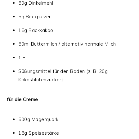
50g Dinkelmehl
5g Backpulver
15g Backkakao
50ml Buttermilch / alternativ normale Milch
1 Ei
Süßungsmittel für den Boden (z. B. 20g
Kokosblütenzucker)
für die Creme
500g Magerquark
15g Speisestärke