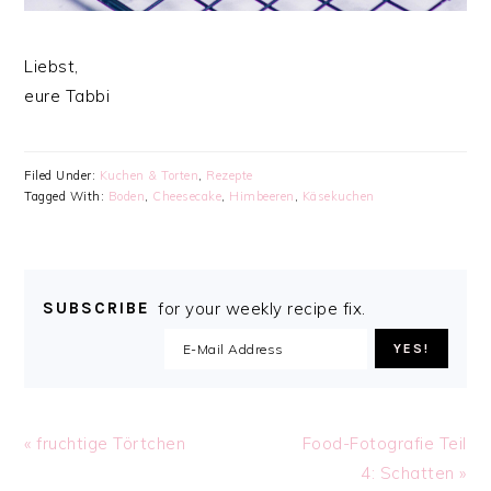
Liebst,
eure Tabbi
Filed Under:
Kuchen & Torten
,
Rezepte
Tagged With:
Boden
,
Cheesecake
,
Himbeeren
,
Käsekuchen
SUBSCRIBE
for your weekly recipe fix.
Previous
Next
« fruchtige Törtchen
Food-Fotografie Teil
Post:
Post:
4: Schatten »