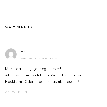
READER
INTERACTIONS
COMMENTS
Anja
März 26, 2018 at 6:03 a.m.
Mhhh, das klingt ja mega lecker!
Aber sage mal,welche Größe hatte denn deine
Backform? Oder habe ich das überlesen…?
ANTWORTEN