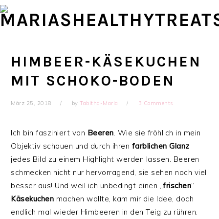
Skip
Skip
Skip
Skip
to
to
to
to
primary
main
primary
footer
navigation
content
sidebar
HIMBEER-KÄSEKUCHEN
MIT SCHOKO-BODEN
März 25, 2018
by
Tabitha-Maria
3 Comments
Ich bin fasziniert von
Beeren
. Wie sie fröhlich in mein
Objektiv schauen und durch ihren
farblichen
Glanz
jedes Bild zu einem Highlight werden lassen. Beeren
schmecken nicht nur hervorragend, sie sehen noch viel
besser aus! Und weil ich unbedingt einen „
frischen
“
Käsekuchen
machen wollte, kam mir die Idee,
doch
endlich mal wieder Himbeeren in den Teig zu rühren.