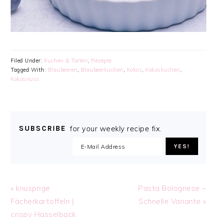
Filed Under:
Kuchen & Torten
,
Rezepte
Tagged With:
Blaubeeren
,
Blaubeerkuchen
,
Kokos
,
Kokoskuchen
,
Kokosnuss
SUBSCRIBE
for your weekly recipe fix.
Previous
Next
« knusprige
Pasta Bolognese –
Post:
Post:
Fächerkartoffeln |
Schnelle Variante »
crispy Hasselback