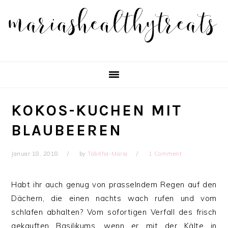
Skip
Skip
Skip
Skip
to
to
to
to
primary
main
primary
footer
navigation
content
sidebar
KOKOS-KUCHEN MIT
BLAUBEEREN
Januar 18, 2018
by
Tabitha-Maria
1 Comment
Habt ihr auch genug von prasselndem Regen auf den
Dächern, die einen nachts wach rufen und vom
schlafen abhalten? Vom sofortigen Verfall des frisch
gekauften Basilikums, wenn er mit der Kälte in