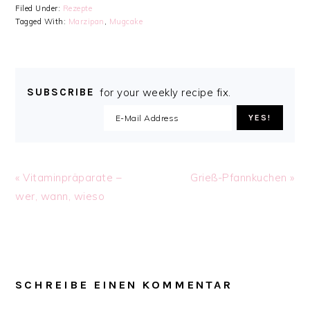
Filed Under:
Rezepte
Tagged With:
Marzipan
,
Mugcake
SUBSCRIBE
for your weekly recipe fix.
Previous
Next
« Vitaminpräparate –
Grieß-Pfannkuchen »
Post:
Post:
wer, wann, wieso
READER
INTERACTIONS
SCHREIBE EINEN KOMMENTAR