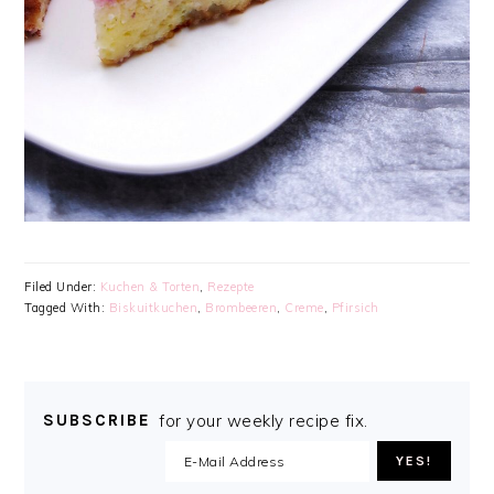
Filed Under:
Kuchen & Torten
,
Rezepte
Tagged With:
Biskuitkuchen
,
Brombeeren
,
Creme
,
Pfirsich
SUBSCRIBE
for your weekly recipe fix.