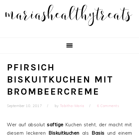
Skip
Skip
Skip
Skip
to
to
to
to
primary
main
primary
footer
navigation
content
sidebar
PFIRSICH
BISKUITKUCHEN MIT
BROMBEERCREME
September 10, 2017
by
Tabitha-Maria
6 Comments
Wer auf absolut
saftige
Kuchen steht, der macht mit
diesem leckeren
Biskuitkuchen
als
Basis
und einem