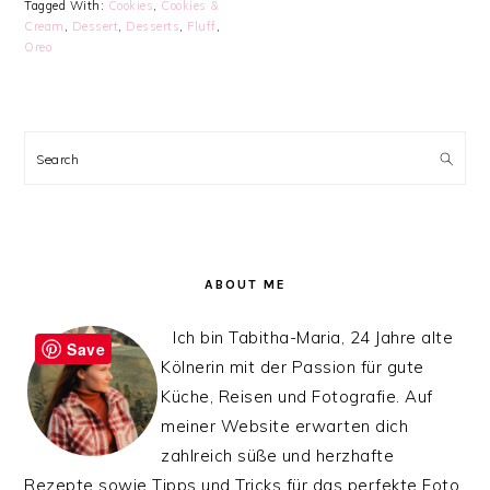
Tagged With:
Cookies
,
Cookies &
Cream
,
Dessert
,
Desserts
,
Fluff
,
Oreo
PRIMARY
SIDEBAR
Search
ABOUT ME
Ich bin Tabitha-Maria, 24 Jahre alte
Save
Kölnerin mit der Passion für gute
Küche, Reisen und Fotografie. Auf
meiner Website erwarten dich
zahlreich süße und herzhafte
Rezepte sowie Tipps und Tricks für das perfekte Foto.