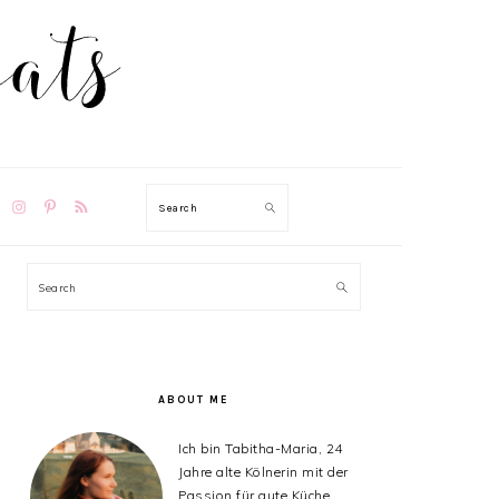
TION
Search
PRIMARY
Search
SIDEBAR
ABOUT ME
Ich bin Tabitha-Maria, 24
Jahre alte Kölnerin mit der
Passion für gute Küche,