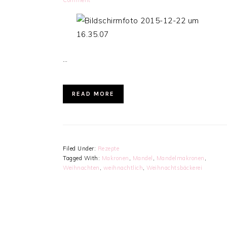
Comment
…
READ MORE
Filed Under:
Rezepte
Tagged With:
Makronen
,
Mandel
,
Mandelmakronen
,
Weihnachten
,
weihnachtlich
,
Weihnachtsbäckerei