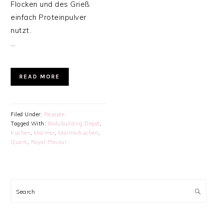
Flocken und des Grieß
einfach Proteinpulver
nutzt.
…
READ MORE
Filed Under:
Rezepte
Tagged With:
Bodybuilding Depot
,
Kuchen
,
Marmor
,
Marmorkuchen
,
Quark
,
Royal Flavour
PRIMARY
SIDEBAR
Search