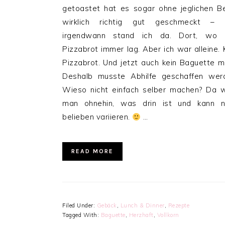
getoastet hat es sogar ohne jeglichen B
wirklich richtig gut geschmeckt – 
irgendwann stand ich da. Dort, wo 
Pizzabrot immer lag. Aber ich war alleine. 
Pizzabrot. Und jetzt auch kein Baguette m
Deshalb musste Abhilfe geschaffen wer
Wieso nicht einfach selber machen? Da 
man ohnehin, was drin ist und kann n
belieben variieren.
…
READ MORE
Filed Under:
Gebäck
,
Lunch & Dinner
,
Rezepte
Tagged With:
Baguette
,
Herzhaft
,
Vollkorn