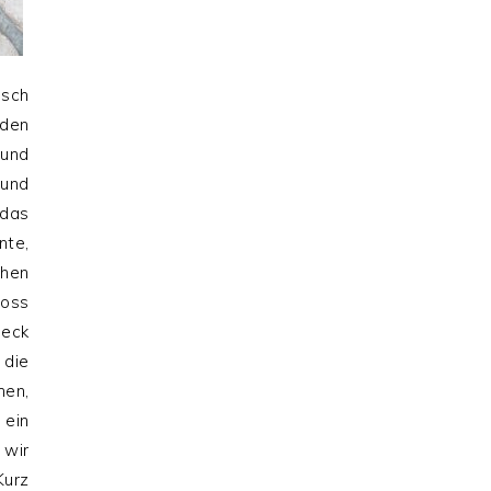
sch
nden
und
 und
 das
nte,
chen
ross
peck
 die
men,
ein
wir
urz