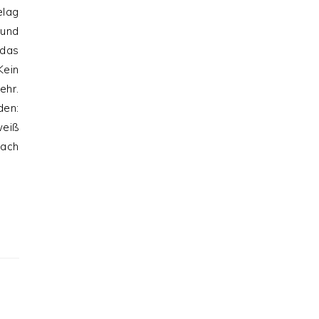
elag
und
das
Kein
ehr.
den:
weiß
ach