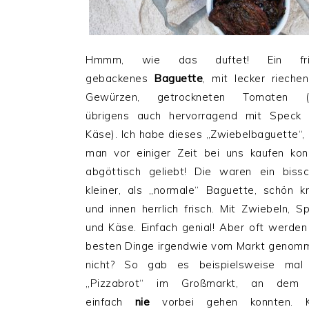
Hmmm, wie das duftet! Ein fri
gebackenes
Baguette
, mit lecker rieche
Gewürzen, getrockneten Tomaten (
übrigens auch hervorragend mit Speck
Käse). Ich habe dieses „Zwiebelbaguette“,
man vor einiger Zeit bei uns kaufen kon
abgöttisch geliebt! Die waren ein biss
kleiner, als „normale“ Baguette, schön k
und innen herrlich frisch. Mit Zwiebeln, S
und Käse. Einfach genial! Aber oft werden
besten Dinge irgendwie vom Markt genom
nicht? So gab es beispielsweise mal 
„Pizzabrot“ im Großmarkt, an dem 
einfach
nie
vorbei gehen konnten. K