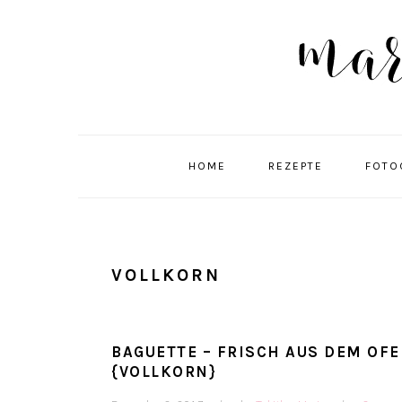
Skip
Skip
Skip
Skip
to
to
to
to
primary
main
primary
footer
navigation
content
sidebar
HOME
REZEPTE
FOTO
VOLLKORN
BAGUETTE – FRISCH AUS DEM OF
{VOLLKORN}