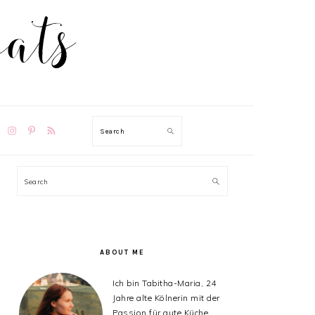
TION
Search
PRIMARY
Search
SIDEBAR
ABOUT ME
Ich bin Tabitha-Maria, 24
Jahre alte Kölnerin mit der
Passion für gute Küche,