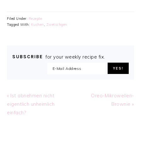
Filed Under:
Rezepte
Tagged With:
Kuchen
,
Zwetschgen
SUBSCRIBE
for your weekly recipe fix.
Previous
Next
« Ist abnehmen nicht
Oreo-Mikrowellen-
Post:
Post:
eigentlich unheimlich
Brownie »
einfach?
READER