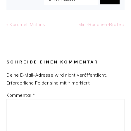
Previous
Next
« Karamell Muffins
Mini-Bananen-Brote »
Post:
Post:
READER
INTERACTIONS
SCHREIBE EINEN KOMMENTAR
Deine E-Mail-Adresse wird nicht veröffentlicht.
Erforderliche Felder sind mit
*
markiert
Kommentar
*