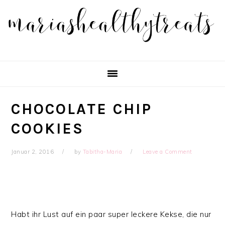
Skip
Skip
Skip
Skip
to
to
to
to
primary
main
primary
footer
navigation
content
sidebar
CHOCOLATE CHIP
COOKIES
Januar 2, 2016
by
Tabitha-Maria
Leave a Comment
Habt ihr Lust auf ein paar super leckere Kekse, die nur