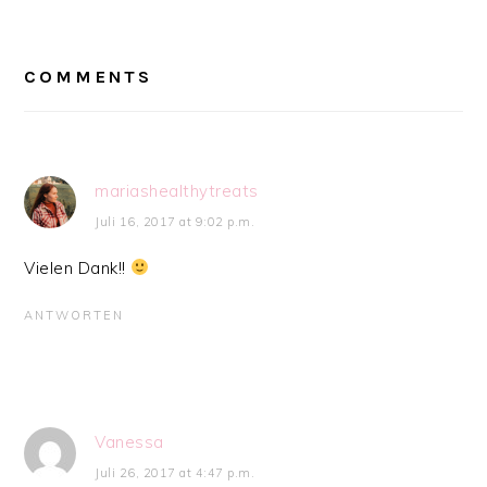
READER
INTERACTIONS
COMMENTS
mariashealthytreats
Juli 16, 2017 at 9:02 p.m.
Vielen Dank!!
ANTWORTEN
Vanessa
Juli 26, 2017 at 4:47 p.m.