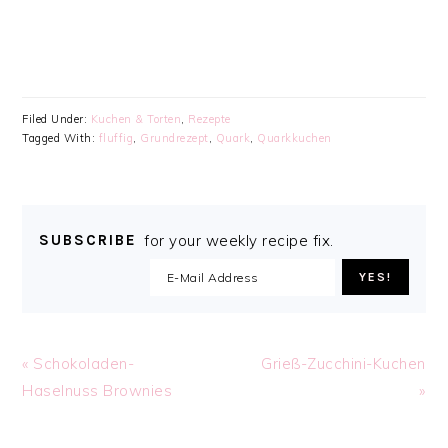
Filed Under:
Kuchen & Torten
,
Rezepte
Tagged With:
fluffig
,
Grundrezept
,
Quark
,
Quarkkuchen
SUBSCRIBE
for your weekly recipe fix.
Previous
Next
« Schokoladen-
Grieß-Zucchini-Kuchen
Post:
Post:
Haselnuss Brownies
»