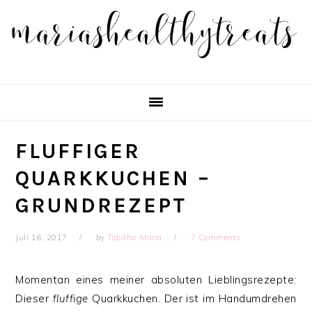
Skip
Skip
Skip
Skip
to
to
to
to
primary
main
primary
footer
navigation
content
sidebar
FLUFFIGER
QUARKKUCHEN –
GRUNDREZEPT
Juli 16, 2017
by
Tabitha-Maria
7 Comments
Momentan eines meiner absoluten Lieblingsrezepte:
Dieser
fluffige
Quarkkuchen. Der ist im Handumdrehen