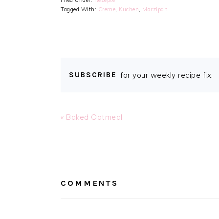
Filed Under:
Rezepte
Tagged With:
Creme
,
Kuchen
,
Marzipan
SUBSCRIBE
for your weekly recipe fix.
Previous
« Baked Oatmeal
Post:
READER
INTERACTIONS
COMMENTS