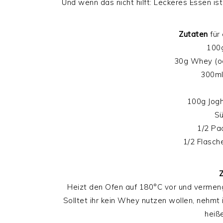
Und wenn das nicht hilft: Leckeres Essen ist
Zutaten
für 
100g
30g Whey (od
300ml
100g Jogh
Sü
1/2 Pa
1/2 Flasch
Z
Heizt den Ofen auf 180°C vor und vermen
Solltet ihr kein Whey nutzen wollen, nehmt 
heiß