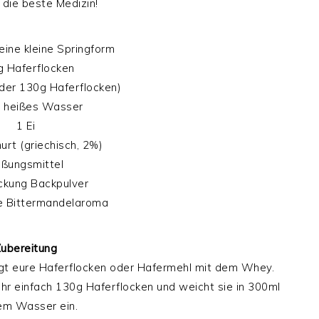
 die beste Medizin!
eine kleine Springform
 Haferflocken
er 130g Haferflocken)
 heißes Wasser
1 Ei
urt (griechisch, 2%)
ßungsmittel
ckung Backpulver
e Bittermandelaroma
ubereitung
gt eure Haferflocken oder Hafermehl mit dem Whey.
ihr einfach 130g Haferflocken und weicht sie in 300ml
em Wasser ein.