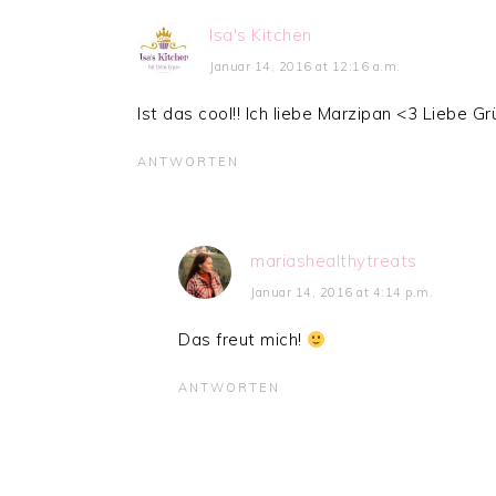
Isa's Kitchen
Januar 14, 2016 at 12:16 a.m.
Ist das cool!! Ich liebe Marzipan <3 Liebe G
ANTWORTEN
mariashealthytreats
Januar 14, 2016 at 4:14 p.m.
Das freut mich!
ANTWORTEN