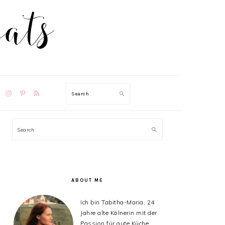
TION
Search
PRIMARY
Search
SIDEBAR
ABOUT ME
Ich bin Tabitha-Maria, 24
Jahre alte Kölnerin mit der
Passion für gute Küche,