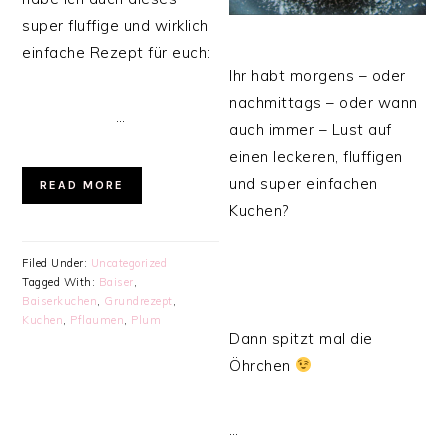
super fluffige und wirklich
einfache Rezept für euch:
Ihr habt morgens – oder
nachmittags – oder wann
…
auch immer – Lust auf
einen leckeren, fluffigen
und super einfachen
READ MORE
Kuchen?
Filed Under:
Uncategorized
Tagged With:
Baiser
,
Baiserkuchen
,
Grundrezept
,
Kuchen
,
Pflaumen
,
Plum
Dann spitzt mal die
Öhrchen
…