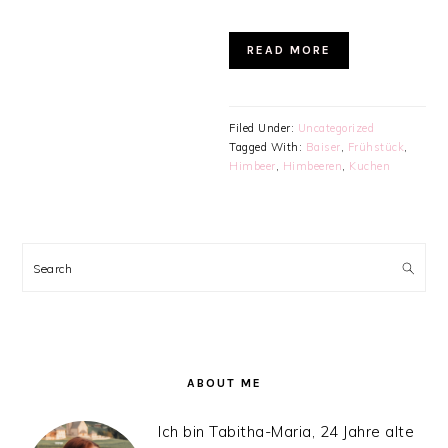
READ MORE
Filed Under:
Uncategorized
Tagged With:
Baiser
,
Frühstück
,
Himbeer
,
Himbeeren
,
Kuchen
PRIMARY
SIDEBAR
Search
ABOUT ME
Ich bin Tabitha-Maria, 24 Jahre alte