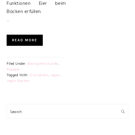
Funktionen Eier beim
Backen erfüllen.
…
READ MORE
Filed Under:
Backsprechstunde
,
Rezepte
Tagged With:
Ei ersetzen
,
vegan
,
vegan Backen
PRIMARY
SIDEBAR
Search