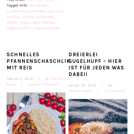
Tagged With:
Blaubeeren
,
Cranberries
,
Kokosmehl
,
Low Carb
,
muffins
,
Schoko
,
schokolade
,
Sesam
,
vegan
,
vegan Backen
,
vegane Muffins
,
veganes Rezept
SCHNELLES
DREIERLEI
PFANNENSCHASCHLIK
GUGELHUPF – HIER
MIT REIS
IST FÜR JEDEN WAS
DABEI!
Februar 2, 2018
by
Tabitha-
Maria
Leave a Comment
Januar 29, 2018
by
Tabitha-Maria
2 Comments