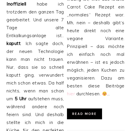
Inoffiziell
habe ich
Carrot Cake Rezept ein
trotzdem den ganzen Tag
„normales“ Rezept war.
gearbeitet. Und unsere 7
Mh, nein – deshalb gibt‘s
Tage alte
heute direkt noch eine
Entkalkungsanlage ist..
vegane Variante.
kaputt
. Ich sagte doch,
Prinzipiell – das möchte
der neuen Technologie
ich einfach noch mal
kann man nicht trauen.
erwähnen – ist es jedoch
Nur, dass sie so schnell
möglich, jeden Kuchen zu
kaputt ging, verwundert
veganisieren. Dazu am
mich schon etwas. Da half
besten diese Beiträge
nichts, wenn man schon
hier
durchlesen.
…
um
5 Uhr
aufstehen muss,
während andere noch
feiern sind. Und deshalb
READ MORE
stellte ich mich in die
Küche für den perfekten