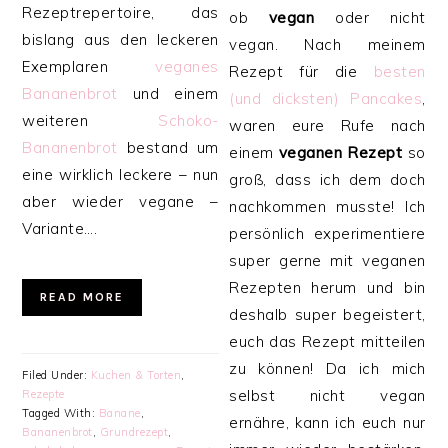
Rezeptrepertoire, das
ob
vegan
oder nicht
bislang aus den leckeren
vegan. Nach meinem
Exemplaren
veganes
Rezept für die
besten
Bananenbrot
und einem
(und dicksten) Pancakes
,
weiteren
Schoko-
waren eure Rufe nach
Bananenbrot
bestand um
einem
veganen Rezept
so
eine wirklich leckere – nun
groß, dass ich dem doch
aber wieder vegane –
nachkommen musste! Ich
Variante….
persönlich experimentiere
super gerne mit veganen
Rezepten herum und bin
READ MORE
deshalb super begeistert,
euch das Rezept mitteilen
zu können! Da ich mich
Filed Under:
Kuchen & Torten
,
selbst nicht vegan
Rezepte
Tagged With:
Banane
,
ernähre, kann ich euch nur
Bananenbrot
,
Grundrezept
,