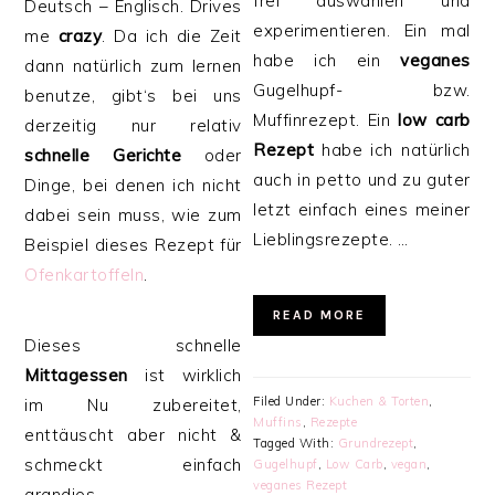
frei auswählen und
Deutsch – Englisch. Drives
experimentieren. Ein mal
me
crazy
. Da ich die Zeit
habe ich ein
veganes
dann natürlich zum lernen
Gugelhupf- bzw.
benutze, gibt‘s bei uns
Muffinrezept. Ein
low carb
derzeitig nur relativ
Rezept
habe ich natürlich
schnelle Gerichte
oder
auch in petto und zu guter
Dinge, bei denen ich nicht
letzt einfach eines meiner
dabei sein muss, wie zum
Lieblingsrezepte. …
Beispiel dieses Rezept für
Ofenkartoffeln
.
READ MORE
Dieses schnelle
Mittagessen
ist wirklich
Filed Under:
Kuchen & Torten
,
im Nu zubereitet,
Muffins
,
Rezepte
enttäuscht aber nicht &
Tagged With:
Grundrezept
,
schmeckt einfach
Gugelhupf
,
Low Carb
,
vegan
,
veganes Rezept
grandios. …