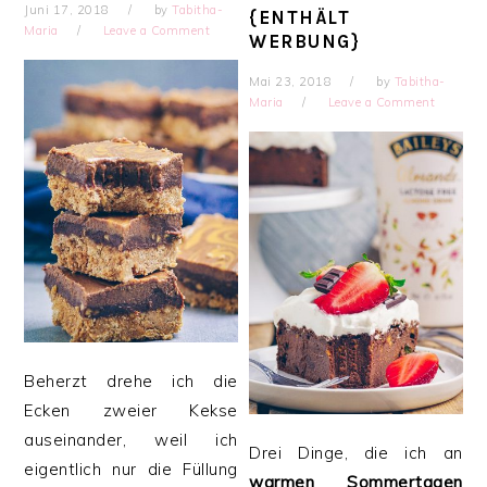
Juni 17, 2018
by
Tabitha-
{ENTHÄLT
Maria
Leave a Comment
WERBUNG}
Mai 23, 2018
by
Tabitha-
Maria
Leave a Comment
Beherzt drehe ich die
Ecken zweier Kekse
auseinander, weil ich
Drei Dinge, die ich an
eigentlich nur die Füllung
warmen Sommertagen