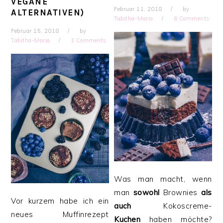
VEGANE
Februar 11, 2018
by
ALTERNATIVEN)
Tabitha-Maria
6 Comments
Februar 15, 2018
by
Tabitha-Maria
3 Comments
Was man macht, wenn
man
sowohl
Brownies
als
Vor kurzem habe ich ein
auch
Kokoscreme-
neues Muffinrezept
Kuchen
haben möchte?