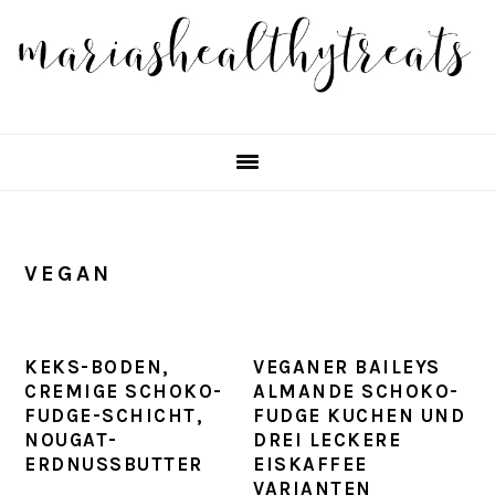
Skip
Skip
Skip
Skip
to
to
to
to
primary
main
primary
footer
navigation
content
sidebar
VEGAN
KEKS-BODEN,
VEGANER BAILEYS
CREMIGE SCHOKO-
ALMANDE SCHOKO-
FUDGE-SCHICHT,
FUDGE KUCHEN UND
NOUGAT-
DREI LECKERE
ERDNUSSBUTTER
EISKAFFEE
VARIANTEN