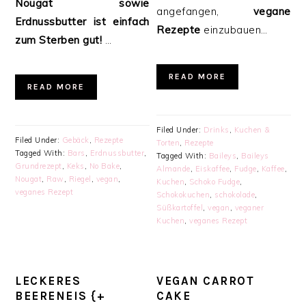
Nougat sowie
angefangen,
vegane
Erdnussbutter ist einfach
Rezepte
einzubauen…
zum Sterben gut!
…
READ MORE
READ MORE
Filed Under:
Drinks
,
Kuchen &
Filed Under:
Gebäck
,
Rezepte
Torten
,
Rezepte
Tagged With:
Bars
,
Erdnussbutter
,
Tagged With:
Baileys
,
Baileys
Grundrezept
,
Keks
,
No Bake
,
Almande
,
Eiskaffee
,
Fudge
,
Kaffee
,
Nougat
,
Raw
,
Riegel
,
vegan
,
Kuchen
,
Schoko Fudge
,
veganes Rezept
Schokokuchen
,
schokolade
,
Süßkartoffel
,
vegan
,
veganer
Kuchen
,
veganes Rezept
LECKERES
VEGAN CARROT
BEERENEIS {+
CAKE