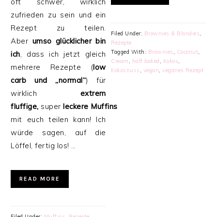
oft schwer, wirklich
zufrieden zu sein und ein
Rezept zu teilen.
Filed Under:
Brownies & Blondies
,
Aber
umso glücklicher bin
Rezepte
Tagged With:
Brownies
,
Coconut
,
ich
, dass ich jetzt gleich
Cream
,
half baked
,
Kokos
,
mehrere Rezepte (
low
Kokosnuss
,
vegan
,
veganes Rezept
carb und „normal“
) für
wirklich
extrem
fluffige,
super
leckere
Muffins
mit euch teilen kann! Ich
würde sagen, auf die
Löffel, fertig los! …
READ MORE
Filed Under:
Muffins
,
Rezepte