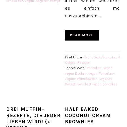
immer wieder bestärken,
schokolade
,
vegan
,
veganes Rezept
es einfach mal
auszuprobieren….
READ MORE
Filed Under:
Frühstück
,
Pancakes &
Crêpes
,
Rezepte
Tagged With:
Pancakes
,
vegan
,
vegan Backen
,
vegan Pancakes
,
vegane Pfannkuchen
,
veganes
Rezept
,
very best vegan pancakes
DREI MUFFIN-
HALF BAKED
REZEPTE, DIE JEDER
COCONUT CREAM
LIEBEN WIRD! (+
BROWNIES