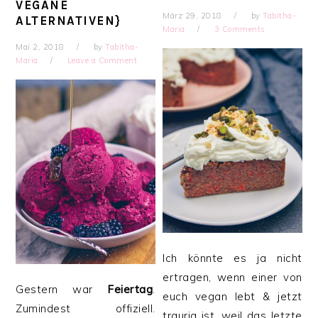
VEGANE
März 29, 2018
by
Tabitha-
ALTERNATIVEN}
Maria
3 Comments
Mai 2, 2018
by
Tabitha-
Maria
Leave a Comment
Ich könnte es ja nicht
ertragen, wenn einer von
Gestern war
Feiertag
.
euch vegan lebt & jetzt
Zumindest offiziell.
traurig ist, weil das letzte