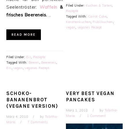
Filed Under:
Kuchen & Torten
,
Seelentröster:
Waffeln
&
Rezepte
frisches Beereneis.
…
Tagged With:
Carrot Cake
,
Karottenkuchen
,
Rüblikuchen
,
vegan
,
veganes Rezept
READ MORE
Filed Under:
Eis
,
Rezepte
Tagged With:
Beeren
,
Beereneis
,
Eis
,
vegan
,
veganes Rezept
SCHOKO-
VERY BEST VEGAN
BANANENBROT
PANCAKES
(VEGANE VERSION)
März 1, 2018
by
Tabitha-
Maria
1 Comment
März 4, 2018
by
Tabitha-
Maria
7 Comments