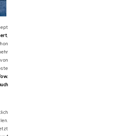
zept
tert
,
chon
mehr
 von
oste
W
ow.
uch
lich
len.
etzt