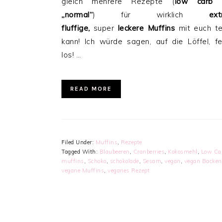
gleich mehrere Rezepte (
low carb 
„normal“
) für wirklich
ex
fluffige,
super
leckere
Muffins
mit euch te
kann! Ich würde sagen, auf die Löffel, fe
los! …
READ MORE
Filed Under:
Muffins
,
Rezepte
Tagged With:
Blaubeeren
,
Cranberries
,
Kokosmehl
,
Low Ca
muffins
,
Schoko
,
schokolade
,
Sesam
,
vegan
,
vegan Backen
vegane Muffins
,
veganes Rezept