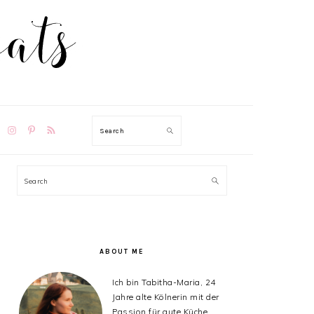
TION
Search
PRIMARY
Search
SIDEBAR
ABOUT ME
Ich bin Tabitha-Maria, 24
Jahre alte Kölnerin mit der
Passion für gute Küche,