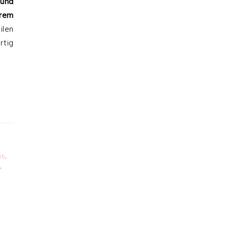
und
trem
ilen
rtig
rb
,
,