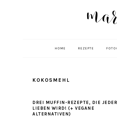
Skip
Skip
Skip
Skip
to
to
to
to
primary
main
primary
footer
navigation
content
sidebar
HOME
REZEPTE
FOTO
KOKOSMEHL
DREI MUFFIN-REZEPTE, DIE JEDE
LIEBEN WIRD! (+ VEGANE
ALTERNATIVEN)