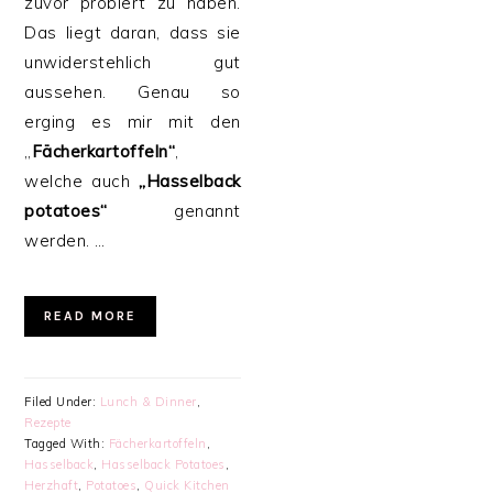
zuvor probiert zu haben.
Das liegt daran, dass sie
unwiderstehlich gut
aussehen. Genau so
erging es mir mit den
„
Fächerkartoffeln“
,
welche auch
„Hasselback
potatoes“
genannt
werden. …
READ MORE
Filed Under:
Lunch & Dinner
,
Rezepte
Tagged With:
Fächerkartoffeln
,
Hasselback
,
Hasselback Potatoes
,
Herzhaft
,
Potatoes
,
Quick Kitchen