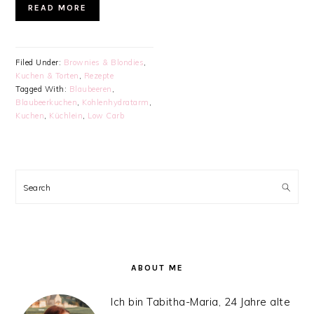
READ MORE
Filed Under:
Brownies & Blondies
,
Kuchen & Torten
,
Rezepte
Tagged With:
Blaubeeren
,
Blaubeerkuchen
,
Kohlenhydratarm
,
Kuchen
,
Küchlein
,
Low Carb
PRIMARY
SIDEBAR
Search
ABOUT ME
Ich bin Tabitha-Maria, 24 Jahre alte