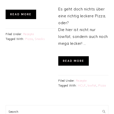
Es geht doch nichts über
READ MORE
eine richtig leckere Pizza,
oder?
Die hier ist nicht nur
Filed Under:
Rezepte
lowfat, sondern auch noch
Tagged With:
Pizza
,
Snacks
mega lecker! …
READ MORE
Filed Under:
Rezepte
Tagged With:
HCLF
,
lowfat
,
Pizza
PRIMARY
SIDEBAR
Search