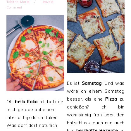
Tabitha-Maria
Leave a
Comment
Es ist
Samstag
. Und was
wäre an einem Samstag
besser, als eine
Pizza
zu
Oh,
bella Italia
! Ich befinde
genießen? Ich bin
mich gerade auf einem
wahnsinnig froh über den
Interrailtrip durch Italien.
Entschluss, euch nun auch
Was darf dort natürlich
hier
herzhafte
Rezepte
zu