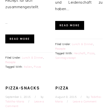
Rezept für dich
und Leidenschaft zu
zusammengestellt.
haben….
…
READ MORE
READ MORE
Filed Under:
Lunch & Dinner
,
Rezepte
Tagged With:
Herzhaft
,
Pizza
,
Filed Under:
Lunch & Dinner
,
Sonntagsrezept
Rezepte
Tagged With:
Italien
,
Pizza
PIZZA-SNACKS
PIZZA
September 1, 2015
by
August 8, 2015
by
Tabitha-
Tabitha-Maria
Leave a
Maria
Leave a Comment
Comment