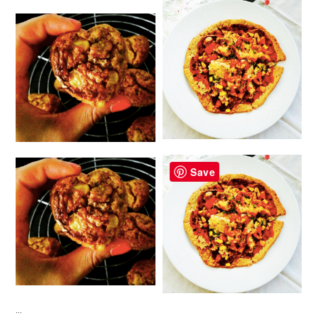
Save
…