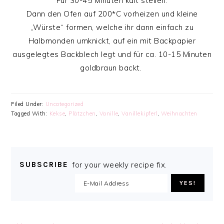
Für 30-45 Minuten kalt stellen.
Dann den Ofen auf 200*C vorheizen und kleine
„Würste“ formen, welche ihr dann einfach zu
Halbmonden umknickt, auf ein mit Backpapier
ausgelegtes Backblech legt und für ca. 10-15 Minuten
goldbraun backt.
Filed Under:
Uncategorized
Tagged With:
Kekse
,
Plätzchen
,
Vanille
,
Vanillekipferl
,
Weihnachten
SUBSCRIBE
for your weekly recipe fix.