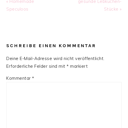
Previous
Next
« Homemade
gesunde Lebkuchen-
Post:
Post:
Speculoos
Stücke »
READER
INTERACTIONS
SCHREIBE EINEN KOMMENTAR
Deine E-Mail-Adresse wird nicht veröffentlicht.
Erforderliche Felder sind mit
*
markiert
Kommentar
*