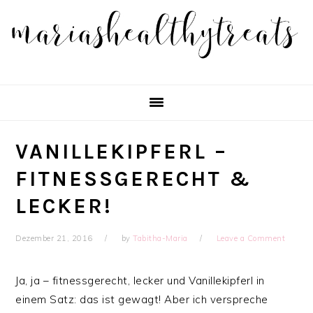
Skip
Skip
Skip
Skip
to
to
to
to
primary
main
primary
footer
navigation
content
sidebar
VANILLEKIPFERL –
FITNESSGERECHT &
LECKER!
Dezember 21, 2016
by
Tabitha-Maria
Leave a Comment
Ja, ja – fitnessgerecht, lecker und Vanillekipferl in
einem Satz: das ist gewagt! Aber ich verspreche