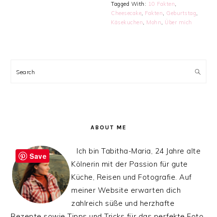
Tagged With:
10 Fakten
,
Cheesecake
,
Fakten
,
Geburtstag
,
Käsekuchen
,
Mohn
,
Über mich
PRIMARY
SIDEBAR
Search
ABOUT ME
Ich bin Tabitha-Maria, 24 Jahre alte
Save
Kölnerin mit der Passion für gute
Küche, Reisen und Fotografie. Auf
meiner Website erwarten dich
zahlreich süße und herzhafte
Rezepte sowie Tipps und Tricks für das perfekte Foto.