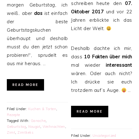
schreiben heute den
07.
morgen Geburtstag, ich
Oktober 2017
und vor 22
weiß.. aber
das
ist einfach
Jahren erblickte ich das
der beste
Licht der Welt.
Geburtstagskuchen
überhaupt und deshalb
musst du den jetzt schon
Deshalb dachte ich mir,
probieren!
“, sprudelt es
dass
10 Fakten über mich
aus mir heraus.
…
mal wieder
interessant
wären. Oder auch nicht?
Ich drücke sie euch
READ MORE
trotzdem auf’s Auge.
…
Filed Under:
Kuchen & Torten
,
READ MORE
Rezepte
Tagged With:
Ganache
,
Geburtstag
,
Nougat
,
Weihnachten
,
Zimt
,
Zimtkeks
Filed Under:
Uncategorized