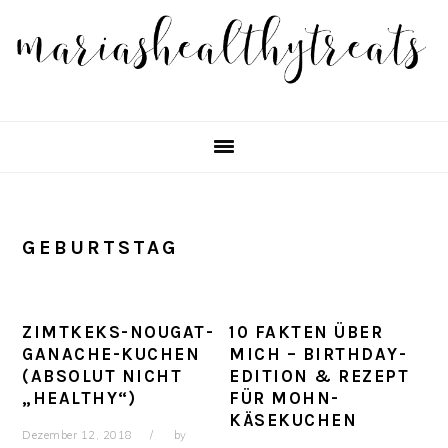
Skip
Skip
Skip
Skip
to
to
to
to
primary
main
primary
footer
navigation
content
sidebar
GEBURTSTAG
ZIMTKEKS-NOUGAT-
10 FAKTEN ÜBER
GANACHE-KUCHEN
MICH – BIRTHDAY-
(ABSOLUT NICHT
EDITION & REZEPT
„HEALTHY“)
FÜR MOHN-
KÄSEKUCHEN
Dezember 12, 2018
by