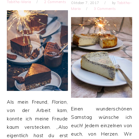
Tabitha-Maria
2 Comments
Oktober 7, 2017
by
Tabitha-
Maria
3 Comments
Als mein Freund,
Florian
,
Einen wunderschönen
von der Arbeit kam,
Samstag wünsche ich
konnte ich meine Freude
euch! Jedem einzelnen von
kaum verstecken. „
A
lso
euch, von Herzen. Wir
eigentlich hast du erst