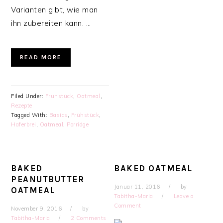
Varianten gibt, wie man
ihn zubereiten kann. …
READ MORE
Filed Under:
Frühstück
,
Oatmeal
,
Rezepte
Tagged With:
Basics
,
Frühstück
,
Haferbrei
,
Oatmeal
,
Porridge
BAKED
BAKED OATMEAL
PEANUTBUTTER
Januar 11, 2016
by
OATMEAL
Tabitha-Maria
Leave a
Comment
November 9, 2016
by
Tabitha-Maria
2 Comments