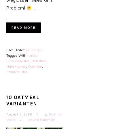
weglassen. Alles kein
Problem!
…
READ MORE
Filed Under:
Frühstück
Tagged With:
baked
,
Erdnussbutter
,
Haferbrei
,
Haferflocken
,
Oatmeal
,
Peanutbutter
10 OATMEAL
VARIANTEN
August 1, 2015
by
Tabitha-
Maria
Leave a Comment