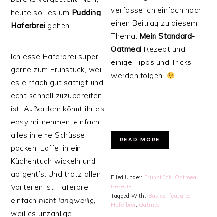
verfasse ich einfach noch
heute soll es um
Pudding
einen Beitrag zu diesem
Haferbrei
gehen.
Thema.
Mein Standard-
Oatmeal
Rezept und
Ich esse Haferbrei super
einige Tipps und Tricks
gerne zum Frühstück, weil
werden folgen.
es einfach gut sättigt und
echt schnell zuzubereiten
…
ist. Außerdem könnt ihr es
easy mitnehmen: einfach
alles in eine Schüssel
READ MORE
packen, Löffel in ein
Küchentuch wickeln und
ab geht’s. Und trotz allen
Filed Under:
Frühstück
,
Oatmeal
,
Vorteilen ist Haferbrei
Rezepte
Tagged With:
Basics
,
featured
,
einfach
nicht langweilig
,
Haferbrei
,
Oatmeal
weil es unzählige