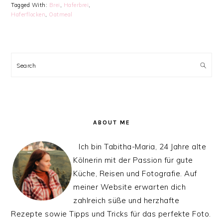
Tagged With:
Brei
,
Haferbrei
,
Haferflocken
,
Oatmeal
PRIMARY
SIDEBAR
Search
ABOUT ME
Ich bin Tabitha-Maria, 24 Jahre alte
Kölnerin mit der Passion für gute
Küche, Reisen und Fotografie. Auf
meiner Website erwarten dich
zahlreich süße und herzhafte
Rezepte sowie Tipps und Tricks für das perfekte Foto.