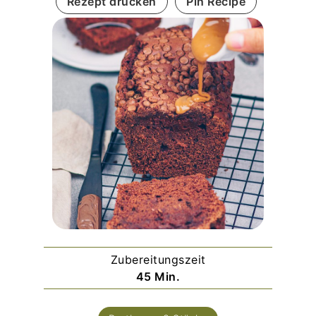
Rezept drucken
Pin Recipe
Zubereitungszeit
Minuten
45
Min.