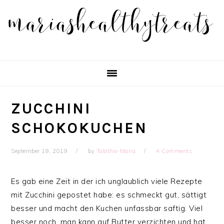
Skip
Skip
Skip
Skip
to
to
to
to
primary
main
primary
footer
navigation
content
sidebar
ZUCCHINI
SCHOKOKUCHEN
September 19, 2019
by
Tabitha-Maria
4 Comments
Es gab eine Zeit in der ich unglaublich viele Rezepte
mit Zucchini gepostet habe: es schmeckt gut, sättigt
besser und macht den Kuchen unfassbar saftig. Viel
besser noch, man kann auf Butter verzichten und hat