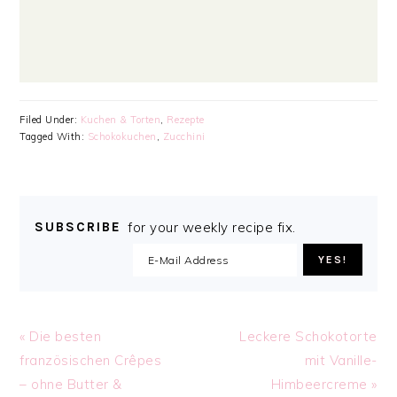
Filed Under:
Kuchen & Torten
,
Rezepte
Tagged With:
Schokokuchen
,
Zucchini
SUBSCRIBE
for your weekly recipe fix.
Previous
Next
« Die besten
Leckere Schokotorte
Post:
Post:
französischen Crêpes
mit Vanille-
– ohne Butter &
Himbeercreme »