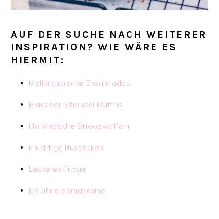
AUF DER SUCHE NACH WEITERER
INSPIRATION? WIE WÄRE ES
HIERMIT:
Mallorquinische Ensaïmadas
Blaubeer-Streusel Muffins
Holländische Stroopwaffeln
Fruchtige Nussecken
Leckeres Fudge
Eis ohne Eismaschine