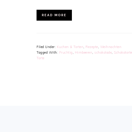
READ MORE
Filed Under:
Kuchen & Torten
,
Rezepte
,
Weihnachten
Tagged With:
Fruchtig
,
Himbeeren
,
schokolade
,
Schokotort
Torte
FOOTER