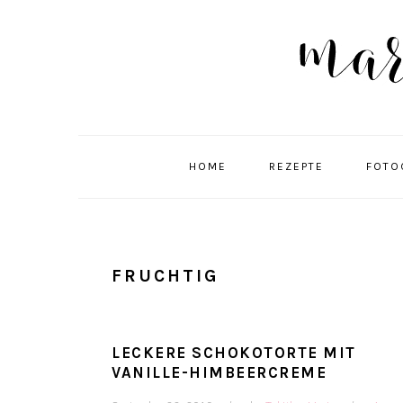
Skip
Skip
Skip
Skip
to
to
to
to
primary
main
primary
footer
navigation
content
sidebar
HOME
REZEPTE
FOTO
FRUCHTIG
LECKERE SCHOKOTORTE MIT
VANILLE-HIMBEERCREME