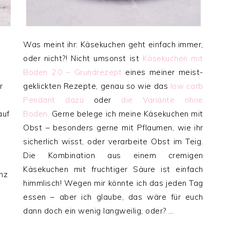
Was meint ihr: Käsekuchen geht einfach immer,
oder nicht?! Nicht umsonst ist
Käsekuchen mit
Boden 2.0 – Grundrezept
eines meiner meist-
r
geklickten Rezepte, genau so wie das
low carb
Pendant dazu
oder
die Variante ohne
auf
Boden.
Gerne belege ich meine Käsekuchen mit
Obst – besonders gerne mit Pflaumen, wie ihr
sicherlich wisst, oder verarbeite Obst im Teig.
Die Kombination aus einem cremigen
Käsekuchen mit fruchtiger Säure ist einfach
nz
himmlisch! Wegen mir könnte ich das jeden Tag
essen – aber ich glaube, das wäre für euch
dann doch ein wenig langweilig, oder? …