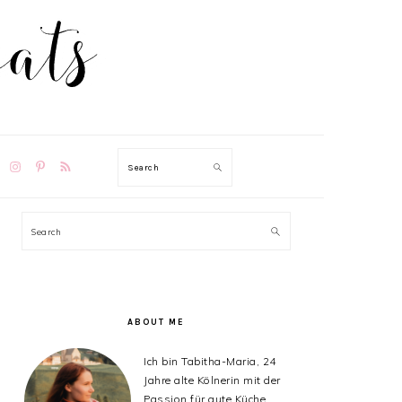
TION
Search
PRIMARY
Search
SIDEBAR
ABOUT ME
Ich bin Tabitha-Maria, 24
Jahre alte Kölnerin mit der
Passion für gute Küche,