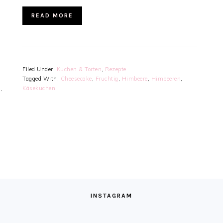
READ MORE
Filed Under:
Kuchen & Torten
,
Rezepte
Tagged With:
Cheesecake
,
Fruchtig
,
Himbeere
,
Himbeeren
,
Käsekuchen
e
,
INSTAGRAM