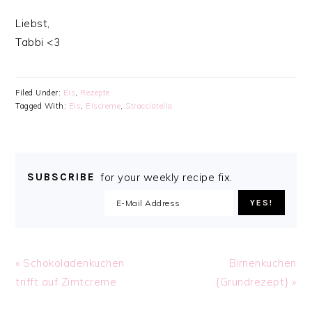
Liebst,
Tabbi <3
Filed Under:
Eis
,
Rezepte
Tagged With:
Eis
,
Eiscreme
,
Stracciatella
SUBSCRIBE
for your weekly recipe fix.
Previous
Next
« Schokoladenkuchen
Birnenkuchen
Post:
Post:
trifft auf Zimtcreme
{Grundrezept} »