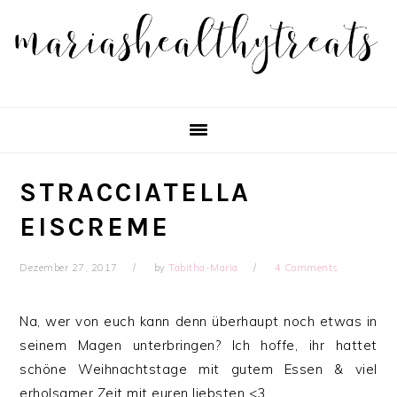
Skip
Skip
Skip
Skip
to
to
to
to
primary
main
primary
footer
navigation
content
sidebar
STRACCIATELLA
EISCREME
Dezember 27, 2017
by
Tabitha-Maria
4 Comments
Na, wer von euch kann denn überhaupt noch etwas in
seinem Magen unterbringen? Ich hoffe, ihr hattet
schöne Weihnachtstage mit gutem Essen & viel
erholsamer Zeit mit euren liebsten <3 …