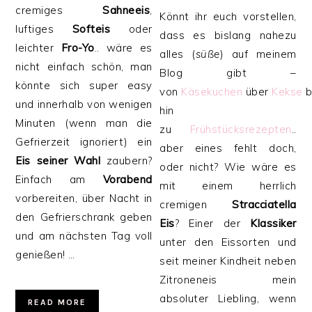
cremiges
Sahneeis
,
Könnt ihr euch vorstellen,
luftiges
Softeis
oder
dass es bislang nahezu
leichter
Fro-Yo
.. wäre es
alles (
süße
) auf meinem
nicht einfach schön, man
Blog gibt –
könnte sich super easy
von
Käsekuchen
über
Kekse
b
und innerhalb von wenigen
hin
Minuten (wenn man die
zu
Frühstücksrezepten
..
Gefrierzeit ignoriert) ein
aber eines fehlt doch,
Eis
seiner
Wahl
zaubern?
oder nicht? Wie wäre es
Einfach am
Vorabend
mit einem herrlich
vorbereiten, über Nacht in
cremigen
Stracciatella
den Gefrierschrank geben
Eis
? Einer der
Klassiker
und am nächsten Tag voll
unter den Eissorten und
genießen!
…
seit meiner Kindheit neben
Zitroneneis mein
absoluter Liebling, wenn
READ MORE