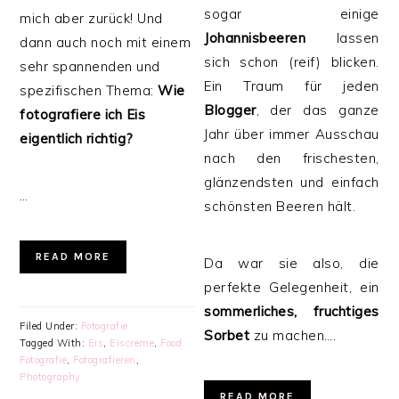
sogar einige
mich aber zurück! Und
Johannisbeeren
lassen
dann auch noch mit einem
sich schon (reif) blicken.
sehr spannenden und
Ein Traum für jeden
spezifischen Thema:
Wie
Blogger
, der das ganze
fotografiere ich Eis
Jahr über immer Ausschau
eigentlich richtig?
nach den frischesten,
glänzendsten und einfach
…
schönsten Beeren hält.
READ MORE
Da war sie also, die
perfekte Gelegenheit, ein
sommerliches, fruchtiges
Filed Under:
Fotografie
Sorbet
zu machen….
Tagged With:
Eis
,
Eiscreme
,
Food
Fotografie
,
Fotografieren
,
Photography
READ MORE