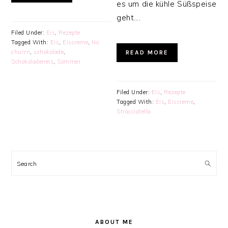
es um die kühle Süßspeise
geht….
Filed Under:
Eis
,
Rezepte
Tagged With:
Eis
,
Eiscreme
,
No
churrn
,
schokolade
,
READ MORE
Schokoladeneis
,
Sommer
Filed Under:
Eis
,
Rezepte
Tagged With:
Eis
,
Eiscreme
,
Stracciatella
PRIMARY
SIDEBAR
Search
ABOUT ME