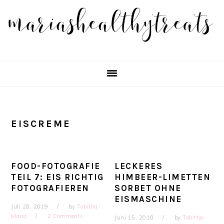
Skip
Skip
Skip
Skip
to
to
to
to
primary
main
primary
footer
navigation
content
sidebar
EISCREME
FOOD-FOTOGRAFIE
LECKERES
TEIL 7: EIS RICHTIG
HIMBEER-LIMETTEN
FOTOGRAFIEREN
SORBET OHNE
EISMASCHINE
Juli 28, 2019
by
Tabitha-
Maria
2 Comments
Juni 15, 2018
by
Tabitha-