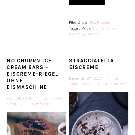
Filed Under:
Eis
,
Rezepte
Tagged With:
Eis
,
Eiscreme
,
Klarstein
,
Sommer
NO CHURRN ICE
STRACCIATELLA
CREAM BARS –
EISCREME
EISCREME-RIEGEL
Dezember 27, 2017
by
OHNE
Tabitha-Maria
4 Comments
EISMASCHINE
April 24, 2018
by
Tabitha-
Maria
8 Comments