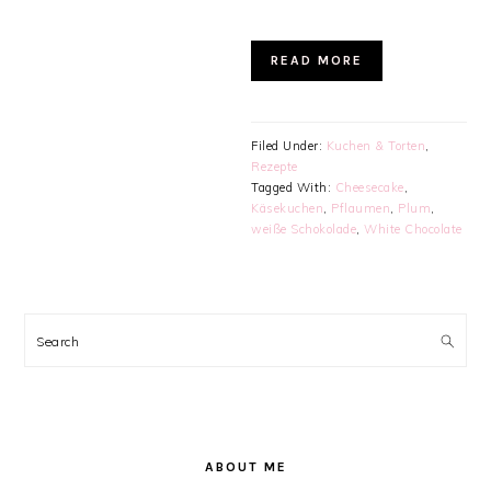
READ MORE
Filed Under:
Kuchen & Torten
,
Rezepte
Tagged With:
Cheesecake
,
Käsekuchen
,
Pflaumen
,
Plum
,
weiße Schokolade
,
White Chocolate
PRIMARY
SIDEBAR
Search
ABOUT ME