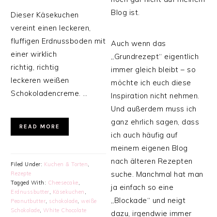
Blog ist.
Dieser Käsekuchen
vereint einen leckeren,
fluffigen Erdnussboden mit
Auch wenn das
einer wirklich
„Grundrezept“ eigentlich
richtig, richtig
immer gleich bleibt – so
leckeren weißen
möchte ich euch diese
Schokoladencreme. …
Inspiration nicht nehmen.
Und außerdem muss ich
ganz ehrlich sagen, dass
READ MORE
ich auch häufig auf
meinem eigenen Blog
nach älteren Rezepten
Filed Under:
Kuchen & Torten
,
suche. Manchmal hat man
Rezepte
Tagged With:
Cheesecake
,
ja einfach so eine
Erdnussbutter
,
Käsekuchen
,
„Blockade“ und neigt
Peanutbutter
,
schokolade
,
weiße
Schokolade
,
White Chocolate
dazu, irgendwie immer