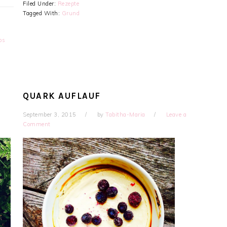
Filed Under:
Rezepte
Tagged With:
Grund
os
QUARK AUFLAUF
September 3, 2015
by
Tabitha-Maria
Leave a
Comment