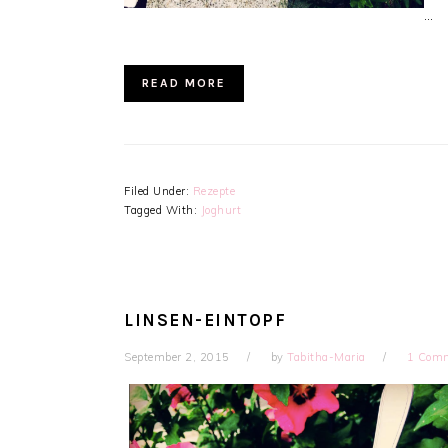
…
READ MORE
Filed Under:
Rezepte
Tagged With:
Joghurt
LINSEN-EINTOPF
September 2, 2015
by
Tabitha-Maria
1 Com