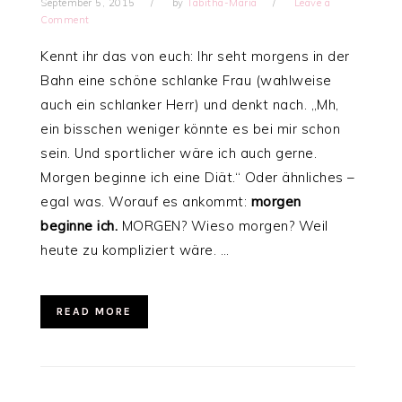
September 5, 2015
by
Tabitha-Maria
Leave a
Comment
Kennt ihr das von euch: Ihr seht morgens in der
Bahn eine schöne schlanke Frau (wahlweise
auch ein schlanker Herr) und denkt nach. „Mh,
ein bisschen weniger könnte es bei mir schon
sein. Und sportlicher wäre ich auch gerne.
Morgen beginne ich eine Diät.“ Oder ähnliches –
egal was. Worauf es ankommt:
morgen
beginne ich.
MORGEN? Wieso morgen? Weil
heute zu kompliziert wäre. …
READ MORE