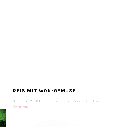
REIS MIT WOK-GEMÜSE
ment
September 2, 2015
by
Tabitha-Maria
Leave a
Comment