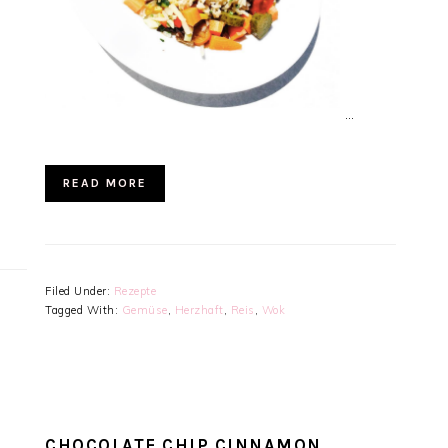
…
READ MORE
Filed Under:
Rezepte
Tagged With:
Gemüse
,
Herzhaft
,
Reis
,
Wok
CHOCOLATE CHIP CINNAMON