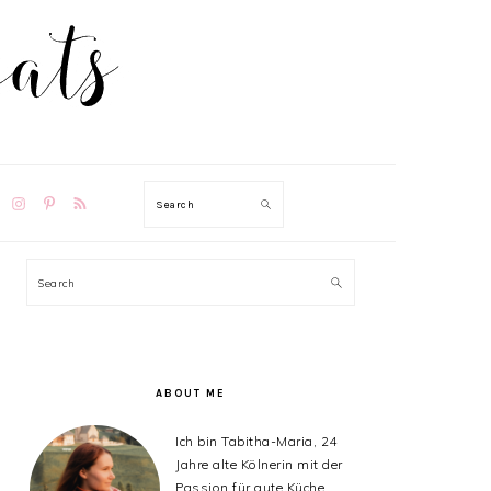
TION
Search
PRIMARY
Search
SIDEBAR
ABOUT ME
Ich bin Tabitha-Maria, 24
Jahre alte Kölnerin mit der
Passion für gute Küche,