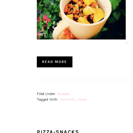
…
READ MORE
Filed Under:
Rezepte
Tagged With:
Herzhaft
,
Linsen
PIZZA-SNACKS