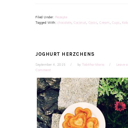
Filed Under:
Rezepte
Tagged With:
chocolate
,
Coconut
,
Cocos
,
Cream
,
Cups
,
Kok
JOGHURT HERZCHENS
September 4, 2015
by
Tabitha-Maria
Leave a
Comment