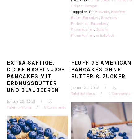
Filed Under:
Frühstück
,
Pancakes &
Crêpes
,
Rezepte
Tagged With:
Brownie
,
Brownie
Batter Pancakes
,
Brownies
,
Frühstück
,
Pancakes
,
Pfannkuchen
,
Schoko
Pfannkuchen
,
schokolade
EXTRA SAFTIGE,
FLUFFIGE AMERICAN
DICKE HASELNUSS-
PANCAKES OHNE
PANCAKES MIT
BUTTER & ZUCKER
ERDNUSSBUTTER
Januar 21, 2018
by
UND BLAUBEEREN
Tabitha-Maria
4 Comments
Januar 28, 2018
by
Tabitha-Maria
5 Comments