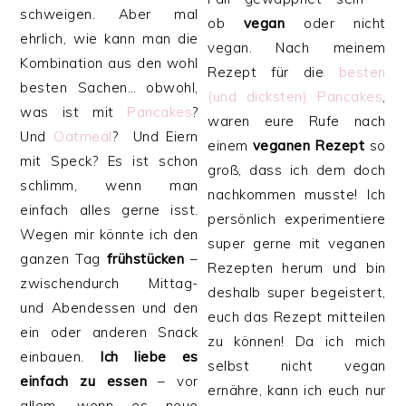
schweigen. Aber mal
ob
vegan
oder nicht
ehrlich, wie kann man die
vegan. Nach meinem
Kombination aus den wohl
Rezept für die
besten
besten Sachen… obwohl,
(und dicksten) Pancakes
,
was ist mit
Pancakes
?
waren eure Rufe nach
Und
Oatmeal
? Und Eiern
einem
veganen Rezept
so
mit Speck? Es ist schon
groß, dass ich dem doch
schlimm, wenn man
nachkommen musste! Ich
einfach alles gerne isst.
persönlich experimentiere
Wegen mir könnte ich den
super gerne mit veganen
ganzen Tag
frühstücken
–
Rezepten herum und bin
zwischendurch Mittag-
deshalb super begeistert,
und Abendessen und den
euch das Rezept mitteilen
ein oder anderen Snack
zu können! Da ich mich
einbauen.
Ich liebe es
selbst nicht vegan
einfach zu essen
– vor
ernähre, kann ich euch nur
allem, wenn es neue