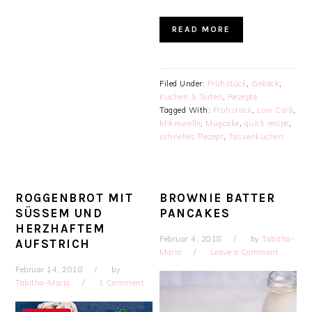
READ MORE
Filed Under:
Frühstück
,
Gebäck
,
Kuchen & Torten
,
Rezepte
Tagged With:
Frühstück
,
Low Carb
,
Mikrowelle
,
Mugcake
,
quick recipe
,
schnelles Rezept
,
Tassenkuchen
ROGGENBROT MIT
BROWNIE BATTER
SÜSSEM UND H
PANCAKES
ERZHAFTEM A
Februar 4, 2018
by
Tabitha-
UFSTRICH
Maria
Leave a Comment
Februar 14, 2018
by
Tabitha-Maria
1 Comment