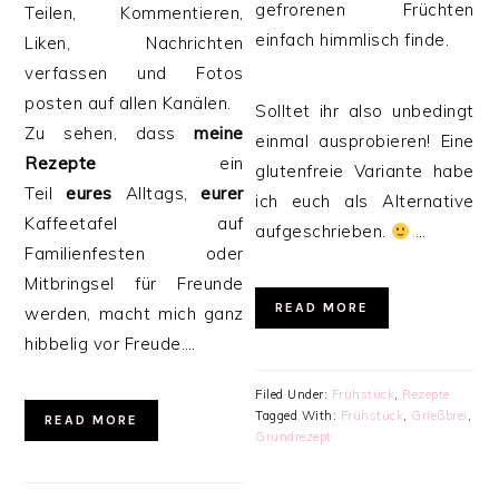
gefrorenen Früchten
Teilen, Kommentieren,
einfach himmlisch finde.
Liken, Nachrichten
verfassen und Fotos
posten auf allen Kanälen.
Solltet ihr also unbedingt
Zu sehen, dass
meine
einmal ausprobieren! Eine
Rezepte
ein
glutenfreie Variante habe
Teil
eures
Alltags,
eurer
ich euch als Alternative
Kaffeetafel auf
aufgeschrieben.
…
Familienfesten oder
Mitbringsel für Freunde
READ MORE
werden, macht mich ganz
hibbelig vor Freude….
Filed Under:
Frühstück
,
Rezepte
Tagged With:
Frühstück
,
Grießbrei
,
READ MORE
Grundrezept