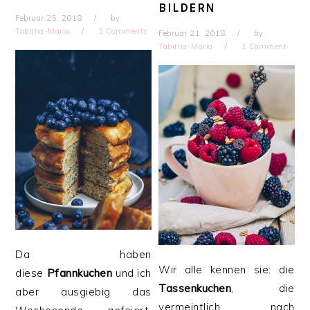
BILDERN
Februar 25, 2018
by
Tabitha-Maria
3 Comments
Februar 21, 2018
by
Tabitha-Maria
1 Comment
Da haben
Wir alle kennen sie: die
diese
Pfannkuchen
und ich
Tassenkuchen
, die
aber ausgiebig das
vermeintlich nach