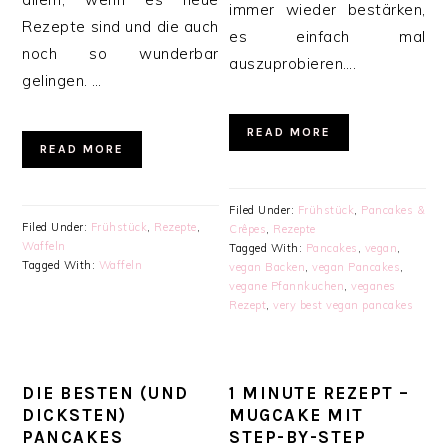
immer wieder bestärken,
Rezepte sind und die auch
es einfach mal
noch so wunderbar
auszuprobieren….
gelingen. …
READ MORE
READ MORE
Filed Under:
Frühstück
,
Pancakes &
Filed Under:
Frühstück
,
Rezepte
,
Crêpes
,
Rezepte
Waffeln
Tagged With:
Pancakes
,
vegan
,
Tagged With:
Waffeln
vegan Backen
,
vegan Pancakes
,
vegane Pfannkuchen
,
veganes
Rezept
,
very best vegan pancakes
DIE BESTEN (UND
1 MINUTE REZEPT –
DICKSTEN)
MUGCAKE MIT
PANCAKES
STEP-BY-STEP