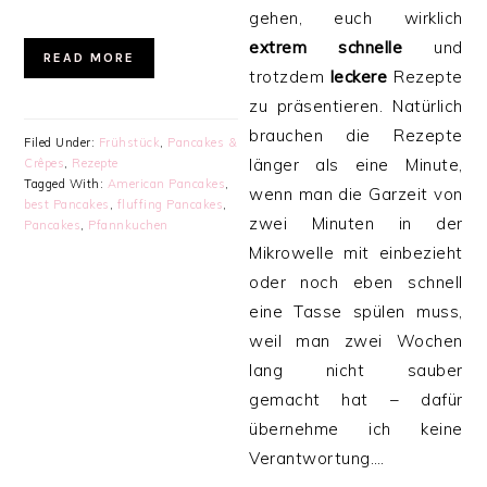
gehen, euch wirklich
extrem
schnelle
und
READ MORE
trotzdem
leckere
Rezepte
zu präsentieren. Natürlich
brauchen die Rezepte
Filed Under:
Frühstück
,
Pancakes &
länger als eine Minute,
Crêpes
,
Rezepte
Tagged With:
American Pancakes
,
wenn man die Garzeit von
best Pancakes
,
fluffing Pancakes
,
zwei Minuten in der
Pancakes
,
Pfannkuchen
Mikrowelle mit einbezieht
oder noch eben schnell
eine Tasse spülen muss,
weil man zwei Wochen
lang nicht sauber
gemacht hat – dafür
übernehme ich keine
Verantwortung….