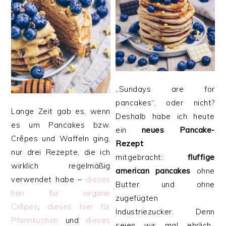
„Sundays are for
pancakes“, oder nicht?
Lange Zeit gab es, wenn
Deshalb habe ich heute
es um Pancakes bzw.
ein
neues Pancake-
Crêpes und Waffeln ging,
Rezept
nur drei Rezepte, die ich
mitgebracht:
fluffige
wirklich regelmäßig
american pancakes
ohne
verwendet habe –
dieses
Butter und ohne
hier für vegane
zugefügten
Crêpes
,
dieses hier für
Industriezucker. Denn
Pfannkuchen
und
dieses
seien wir mal ehrlich..