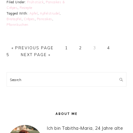
Filed Under:
Frühstück
,
Pancakes &
Crêpes
,
Rezepte
Tagged With:
Apfel
,
Apfelstrudel
,
Bratapfel
,
Crêpes
,
Pancakes
,
Pfannkuchen
GO
PAGE
PAGE
PAGE
PAGE
PAGE
«
PREVIOUS PAGE
1
2
3
4
TO
GO
5
NEXT PAGE »
TO
PRIMARY
SIDEBAR
Search
ABOUT ME
Ich bin Tabitha-Maria, 24 Jahre alte