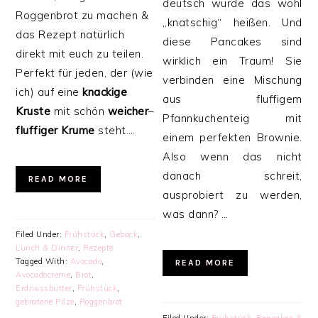
deutsch würde das wohl
Roggenbrot zu machen &
„knatschig“ heißen. Und
das Rezept natürlich
diese Pancakes sind
direkt mit euch zu teilen.
wirklich ein Traum! Sie
Perfekt für jeden, der (wie
verbinden eine Mischung
ich) auf eine
knackige
aus fluffigem
Kruste
mit schön
weicher
–
Pfannkuchenteig mit
fluffiger
Krume
steht….
einem perfekten Brownie.
Also wenn das nicht
danach schreit,
READ MORE
ausprobiert zu werden,
was dann? …
Filed Under:
Frühstück
,
Gebäck
,
Lunch & Dinner
,
Rezepte
Tagged With:
Avocado
,
READ MORE
Avocadocreme
,
Brot
,
Erdnussbutter
,
Frühstück
,
gebratene Pilze
,
Roggenbrot