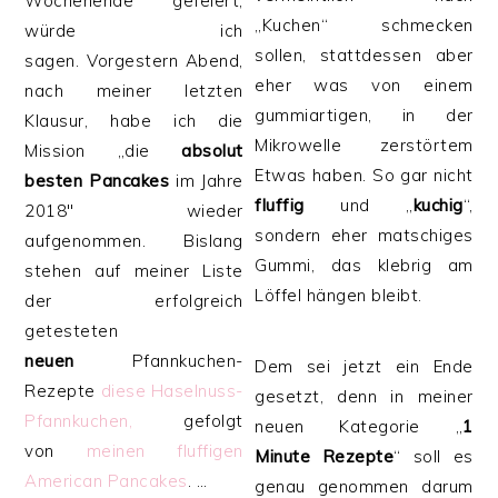
Wochenende gefeiert,
„Kuchen“ schmecken
würde ich
sollen, stattdessen aber
sagen. Vorgestern Abend,
eher was von einem
nach meiner letzten
gummiartigen, in der
Klausur, habe ich die
Mikrowelle zerstörtem
Mission „die
absolut
Etwas haben. So gar nicht
besten Pancakes
im Jahre
fluffig
und „
kuchig
“,
2018″ wieder
sondern eher matschiges
aufgenommen. Bislang
Gummi, das klebrig am
stehen auf meiner Liste
Löffel hängen bleibt.
der erfolgreich
getesteten
neuen
Pfannkuchen-
Dem sei jetzt ein Ende
Rezepte
diese Haselnuss-
gesetzt, denn in meiner
Pfannkuchen,
gefolgt
neuen Kategorie „
1
von
meinen fluffigen
Minute Rezepte
“ soll es
American Pancakes
. …
genau genommen darum