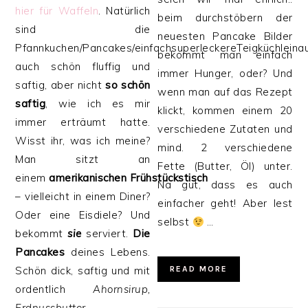
hier für Waffeln
. Natürlich
beim durchstöbern der
sind die
neuesten Pancake Bilder
Pfannkuchen/Pancakes/einfachsuperleckereTeigküchlein
bekommt man einfach
auch schön fluffig und
immer Hunger, oder? Und
saftig, aber nicht
so schön
wenn man auf das Rezept
saftig
, wie ich es mir
klickt, kommen einem 20
immer erträumt hatte.
verschiedene Zutaten und
Wisst ihr, was ich meine?
mind. 2 verschiedene
Man sitzt an
Fette (Butter, Öl) unter.
einem
amerikanischen
Frühstückstisch
Na gut, dass es auch
– vielleicht in einem Diner?
einfacher geht! Aber lest
Oder eine Eisdiele? Und
selbst
…
bekommt
sie
serviert.
Die
Pancakes
deines Lebens.
Schön dick, saftig und mit
READ MORE
ordentlich
Ahornsirup,
Erdnussbutter,