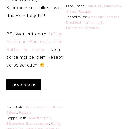
Filed Under:
Frühstück
,
Pancakes &
Schokocreme
.. alles, was
Crêpes
,
Rezepte
das Herz begehrt!
Tagged With:
American Pancakes
,
Breakfast
,
fluffig
,
fluffy
,
Frühstück
,
Pancakes
PS: Wer auf extra
fluffige
American Pancakes ohne
Butter & Zucker
steht,
sollte mal bei dem Rezept
vorbeischauen.
…
READ MORE
Filed Under:
Frühstück
,
Pancakes &
Crêpes
,
Rezepte
Tagged With:
Amerikanisch
,
Blaubeeren
,
Erdnussbutter
,
fluffig
,